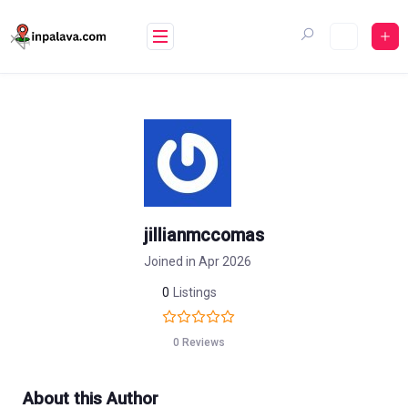
Skip
to
content
jillianmccomas
Joined in Apr 2026
0
Listings
0 Reviews
About this Author