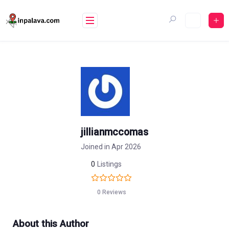
Skip
to
content
jillianmccomas
Joined in Apr 2026
0
Listings
0 Reviews
About this Author